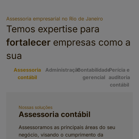
Assessoria empresarial no Rio de Janeiro
Temos expertise para
fortalecer
empresas como a
sua
Assessoria
Administração
Contabilidade
Perícia e
contábil
gerencial
auditoria
contábil
Nossas soluções
Nossas soluções
Nossas soluções
Nossas soluções
Assessoria contábil
Administração
Contabilidade gerencial
Perícia e auditoria contábil
Assessoramos as principais áreas do seu
Definimos objetivos e elaboramos planos
Coletamos dados precisos e estratégicos
Garanta segurança e transparência com
negócio, visando o cumprimento da
estratégicos em conjunto, assegurando
através de sistemas gerenciais contábeis
nossa perícia judicial contábil.