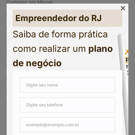
Contador em Macaé
×
Contador imposto de renda RJ
Empreendedor do RJ
Empreendedorismo
Saiba de forma prática
Imposto de Renda RJ
como realizar um
plano
Impostos
de negócio
Nota fiscal
Planejamento tributário no Rio de Janeiro
Plano de Negócio
Reforma Tributária
Seguro desemprego
Uncategorized