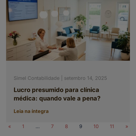
Simel Contabilidade
setembro 14, 2025
Lucro presumido para clínica
médica: quando vale a pena?
Leia na íntegra
«
1
…
7
8
9
10
11
»