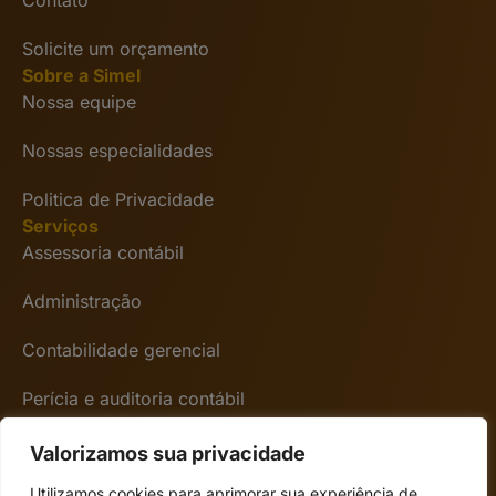
Contato
Solicite um orçamento
Sobre a Simel
Nossa equipe
Nossas especialidades
Politica de Privacidade
Serviços
Assessoria contábil
Administração
Contabilidade gerencial
Perícia e auditoria contábil
Encontre-nos
Avenida Presidente Vargas 3131 6º andar – Rio
Valorizamos sua privacidade
de janeiro/RJ CEP 20210-911
Utilizamos cookies para aprimorar sua experiência de