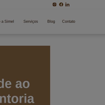
 a Simel
Serviços
Blog
Contato
 a Simel
Serviços
Blog
Contato
de ao
ntoria