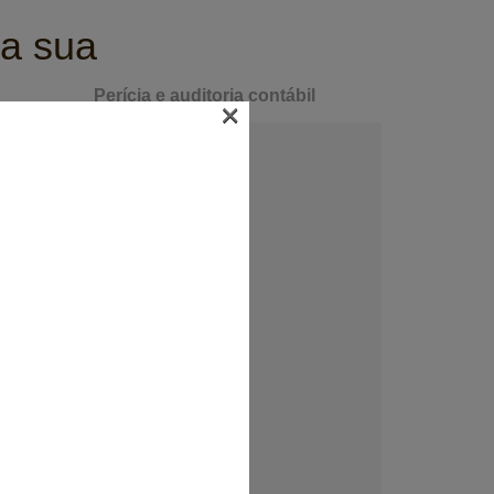
a sua
Perícia e auditoria contábil
×