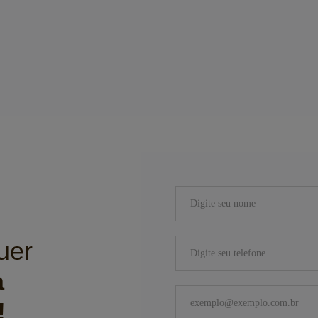
uer
a
!