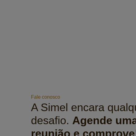
Fale conosco
A Simel encara qualq
desafio.
Agende um
reunião e comprove