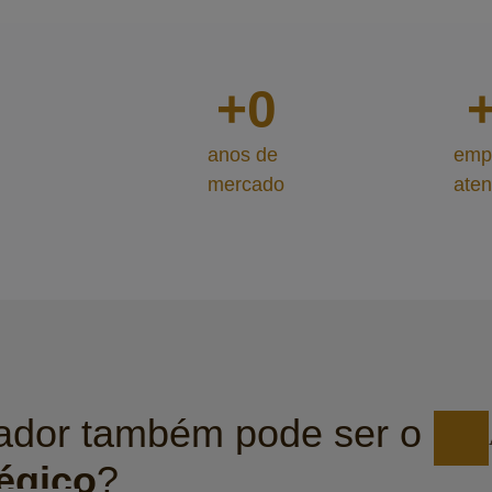
+
0
anos de
emp
mercado
aten
tador também pode ser o
tégico
?