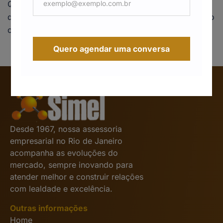
Quanto Custa um Funcionário Saber exatamente
quanto custa um funcionário é o primeiro passo para o
crescimento saudável e previsível de qualquer […]
Quero agendar uma conversa
Desde 1967, nossa assessoria
empresarial no Rio de Janeiro
acompanha as evoluções do
mercado, sempre inovando para
atender melhor e construir relações
com lealdade e excelência.
Outras informações
Home