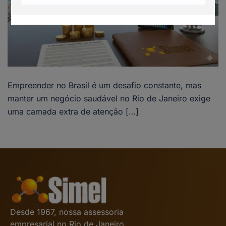
Empreender no Brasil é um desafio constante, mas
manter um negócio saudável no Rio de Janeiro exige
uma camada extra de atenção […]
Desde 1967, nossa assessoria
empresarial no Rio de Janeiro