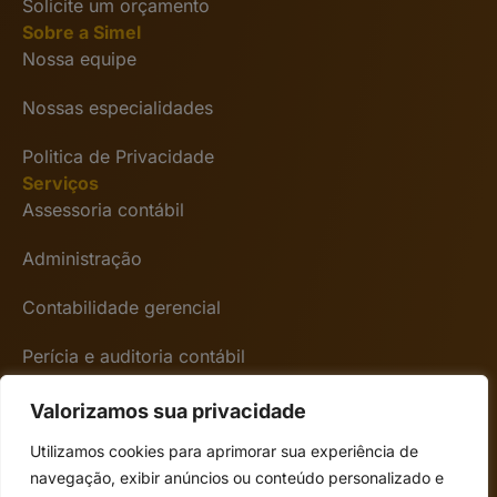
Solicite um orçamento
Sobre a Simel
Nossa equipe
Nossas especialidades
Politica de Privacidade
Serviços
Assessoria contábil
Administração
Contabilidade gerencial
Perícia e auditoria contábil
Encontre-nos
Avenida Presidente Vargas 3131 6º andar – Rio
Valorizamos sua privacidade
de janeiro/RJ CEP 20210-911
Utilizamos cookies para aprimorar sua experiência de
Seg a Sex das 08:00 às 18:00
navegação, exibir anúncios ou conteúdo personalizado e