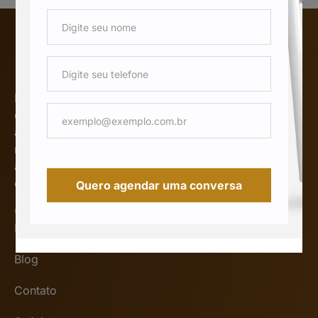
Desde 1967, nossa assessoria
empresarial no Rio de Janeiro
acompanha as evoluções do
mercado, sempre inovando para
atender melhor e construir relações
com lealdade e excelência.
Quero agendar uma conversa
Outras informações
Home
Blog
Contato