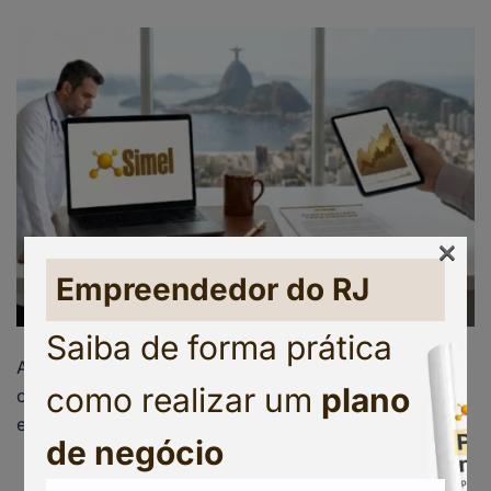
×
Empreendedor do RJ
Saiba de forma prática
A rotina de um médico no Rio de Janeiro é uma
como realizar um
plano
corrida contra o tempo. Entre plantões, atendimentos
em consultório e atualizações […]
de negócio