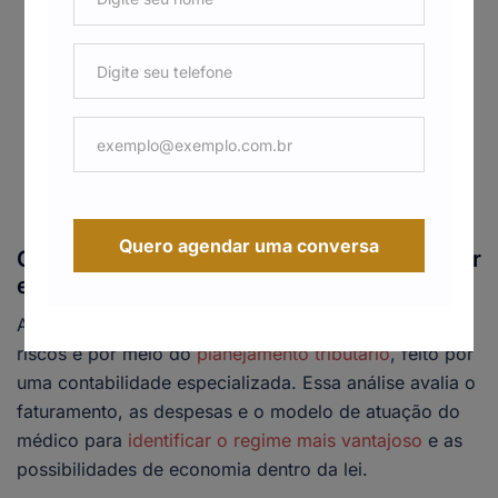
ISS (Imposto Sobre Serviços);
IRPJ (Imposto de Renda da Pessoa Jurídica);
CSLL (Contribuição Social sobre o Lucro
Líquido);
PIS e COFINS (Programas de Integração Social e
de Financiamento da Seguridade Social);
INSS Patronal, quando há contratação de
funcionários.
Quero agendar uma conversa
Como otimizar a gestão fiscal e economizar
em impostos?
A melhor forma de reduzir a carga tributária sem
riscos é por meio do
planejamento tributário
, feito por
uma contabilidade especializada. Essa análise avalia o
faturamento, as despesas e o modelo de atuação do
médico para
identificar o regime mais vantajoso
e as
possibilidades de economia dentro da lei.