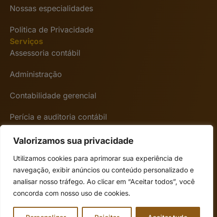
Nossas especialidades
Politica de Privacidade
Serviços
Assessoria contábil
Administração
Contabilidade gerencial
Perícia e auditoria contábil
Encontre-nos
Avenida Presidente Vargas 3131 6º andar – Rio
Valorizamos sua privacidade
de janeiro/RJ CEP 20210-911
Utilizamos cookies para aprimorar sua experiência de
navegação, exibir anúncios ou conteúdo personalizado e
Seg a Sex das 08:00 às 18:00
analisar nosso tráfego. Ao clicar em “Aceitar todos”, você
(21) 98152-8029
concorda com nosso uso de cookies.
contato@simel.com.br