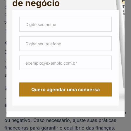
de negócio
crucial. Organize todas as contas a pagar e a receber,
criando um calendário financeiro para garantir que
todas as obrigações sejam cumpridas dentro do
prazo, evitando multas e juros.
4. Reserve uma margem de segurança
Em qualquer fluxo de caixa, é importante sempre
deixar uma reserva para imprevistos. Essa reserva vai
ajudar sua clínica a lidar com situações inesperadas
sem comprometer suas operações.
5. Acompanhe os resultados
Quero agendar uma conversa
Uma vez implementado o fluxo de caixa para clínicas,
é essencial acompanhar os resultados. Faça análises
mensais para verificar se o fluxo de caixa está positivo
ou negativo. Caso necessário, ajuste suas práticas
financeiras para garantir o equilíbrio das finanças.