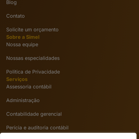
Blog
Contato
Solicite um orçamento
Sobre a Simel
Nossa equipe
Nossas especialidades
Politica de Privacidade
Serviços
Assessoria contábil
Administração
Contabilidade gerencial
Perícia e auditoria contábil
Encontre-nos